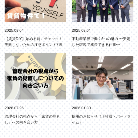
2025.08.04
2025.08.01
【賃貸DIY】始める前にチェック！
不動産業界で働く5つの魅力 〜安定
失敗しないための注意ポイント7選
した環境で成長できる仕事〜
2026.07.26
2026.01.30
管理会社の視点から「家賃の見直
採用のお知らせ（正社員・パートタ
し」への向き合い方
イム）